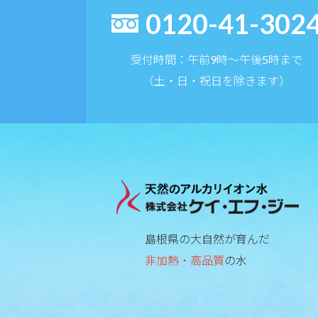
0120-41-302
受付時間：午前9時〜午後5時まで
（土・日・祝日を除きます）
島根県の大自然が育んだ
非加熱・高品質
の水