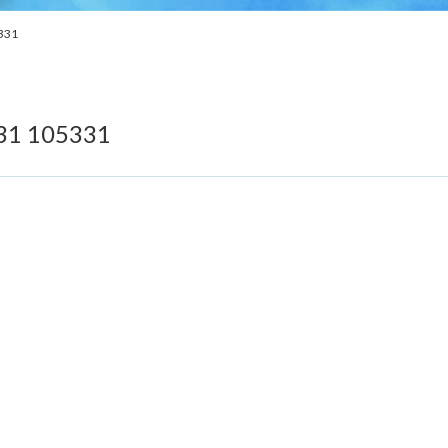
331
 105331