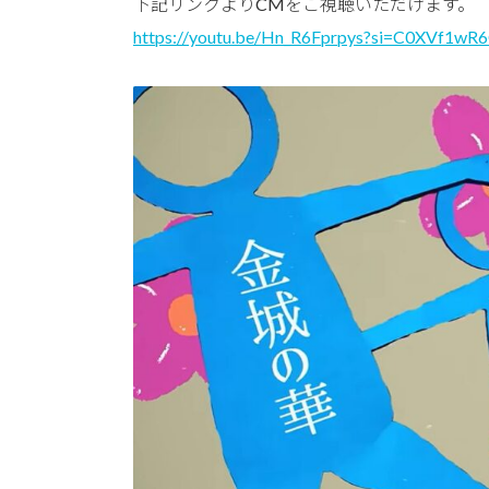
下記リンクよりCMをご視聴いただけます。
https://youtu.be/Hn_R6Fprpys?si=C0XVf1wR